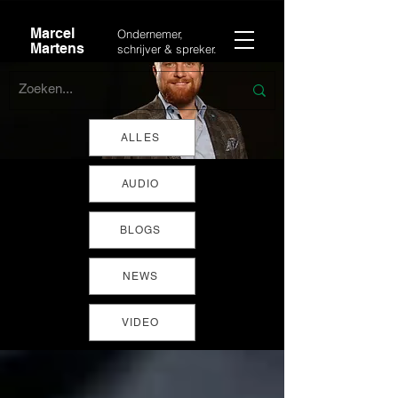
Marcel
Ondernemer,
Martens
schrijver & spreker.
ALLES
AUDIO
BLOGS
NEWS
VIDEO