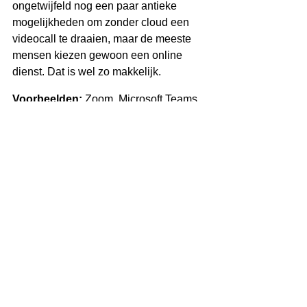
ongetwijfeld nog een paar antieke 
mogelijkheden om zonder cloud een 
videocall te draaien, maar de meeste 
mensen kiezen gewoon een online 
dienst. Dat is wel zo makkelijk.
Voorbeelden:
 Zoom, Microsoft Teams, 
Google Meet
Streamingdiensten 
We noemen ze als laatsten, maar het 
zijn niet de minsten. Streamingdiensten 
vallen vol binnen de noemer cloud. Je 
zou ze met een beetje fantasie onder 
document- en bestandsbeheer kunnen 