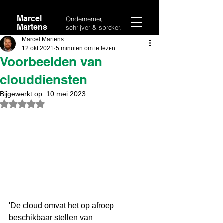
Marcel
Ondernemer,
Martens
schrijver & spreker.
Marcel Martens
12 okt 2021
5 minuten om te lezen
Voorbeelden van
clouddiensten
Bijgewerkt op:
10 mei 2023
Beoordeeld met NaN uit 5 sterren.
'De cloud omvat het op afroep 
beschikbaar stellen van 