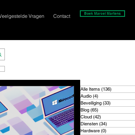
Boek Marcel Martens
Veelgestelde Vragen
Contact
Alle Items
(136)
136 posts
Audio
(4)
4 posts
Beveiliging
(33)
33 posts
Blog
(65)
65 posts
Cloud
(42)
42 posts
Diensten
(34)
34 posts
Hardware
(0)
0 posts