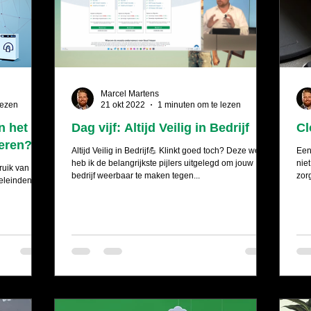
Marcel Martens
lezen
21 okt 2022
1 minuten om te lezen
n het
Dag vijf: Altijd Veilig in Bedrijf
Cl
teren?
Altijd Veilig in Bedrijf💪 Klinkt goed toch? Deze week
Een
heb ik de belangrijkste pijlers uitgelegd om jouw
nie
ruik van
bedrijf weerbaar te maken tegen...
zor
oeleinden.