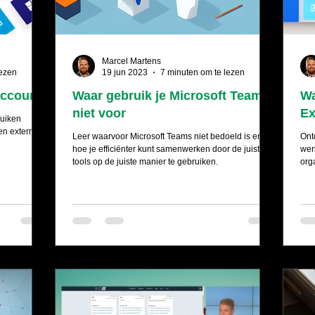
Marcel Martens
lezen
19 jun 2023
7 minuten om te lezen
account
Waar gebruik je Microsoft Teams
Wa
niet voor
Ex
ruiken
en externe
Leer waarvoor Microsoft Teams niet bedoeld is en
Ont
hoe je efficiënter kunt samenwerken door de juiste
wer
tools op de juiste manier te gebruiken.
org