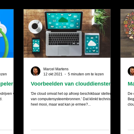
Marcel Martens
lezen
12 okt 2021
5 minuten om te lezen
spelers
Voorbeelden van clouddiensten
Ma
edrijven van
'De cloud omvat het op afroep beschikbaar stellen
De 
d.
van computersysteembronnen.’ Dat klinkt technisch
Beg
heel mooi, maar wat kan je ermee?...
clo