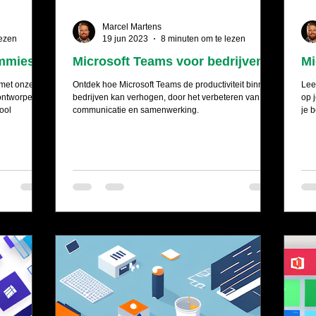
Marcel Martens
lezen
19 jun 2023
8 minuten om te lezen
ummies
Microsoft Teams voor bedrijven
Mi
 met onze
Ontdek hoe Microsoft Teams de productiviteit binnen
Lee
 ontworpen
bedrijven kan verhogen, door het verbeteren van de
op 
ool
communicatie en samenwerking.
je 