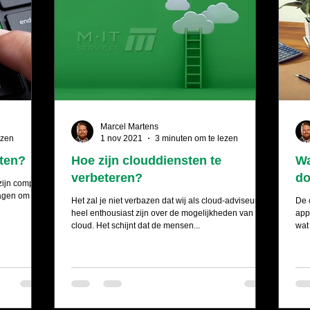
Marcel Martens
ezen
1 nov 2021
3 minuten om te lezen
sten?
Hoe zijn clouddiensten te
Wa
verbeteren?
d
zijn complete
ragen om
Het zal je niet verbazen dat wij als cloud-adviseurs
De 
heel enthousiast zijn over de mogelijkheden van de
app
cloud. Het schijnt dat de mensen...
wat