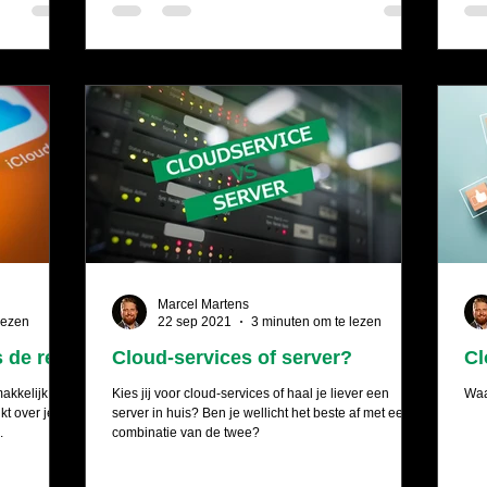
Marcel Martens
lezen
22 sep 2021
3 minuten om te lezen
 de rest
Cloud-services of server?
Cl
akkelijk
Kies jij voor cloud-services of haal je liever een
Waar
kt over je
server in huis? Ben je wellicht het beste af met een
.
combinatie van de twee?