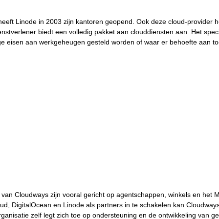
heeft Linode in 2003 zijn kantoren geopend. Ook deze cloud-provider he
stverlener biedt een volledig pakket aan clouddiensten aan. Het specia
e eisen aan werkgeheugen gesteld worden of waar er behoefte aan t
n van Cloudways zijn vooral gericht op agentschappen, winkels en het
d, DigitalOcean en Linode als partners in te schakelen kan Cloudways
anisatie zelf legt zich toe op ondersteuning en de ontwikkeling van geb