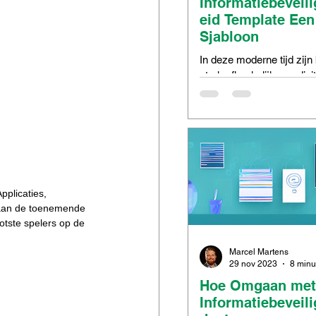
Informatiebeveil
eid Template Een
Sjabloon
In deze moderne tijd zijn
sterk afhankelijk van digi
technologieën om hun dag
taken uit te voeren. Er w
enorme...
pplicaties, 
 aan de toenemende 
otste spelers op de 
Marcel Martens
29 nov 2023
Hoe Omgaan met
Informatiebeveili