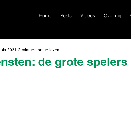
Home
Posts
Videos
Over mij
 okt 2021
2 minuten om te lezen
nsten: de grote spelers
2
N uit 5 sterren.