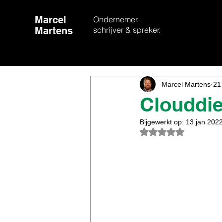
Marcel
Ondernemer,
Martens
schrijver & spreker.
Marcel Martens
21
Clouddie
Bijgewerkt op:
13 jan 202
Beoordeeld met Na