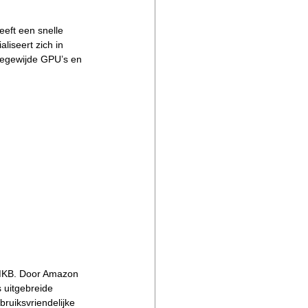
eft een snelle 
liseert zich in 
oegewijde GPU’s en 
 MKB. Door Amazon 
 uitgebreide 
ruiksvriendelijke 