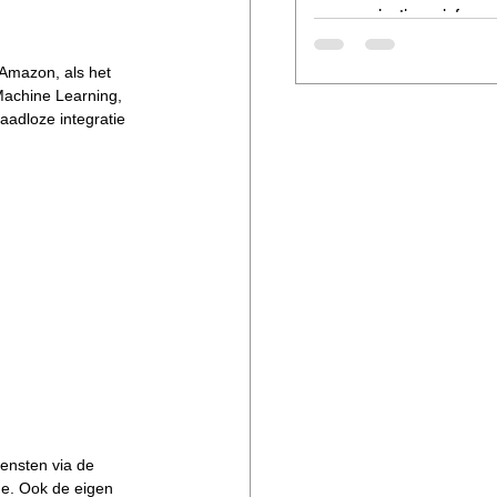
communicatie en informat
waarborgen van de veilig
gegevens absoluut essenti
 Amazon, als het 
waar...
Machine Learning, 
aadloze integratie 
ensten via de 
de. Ook de eigen 