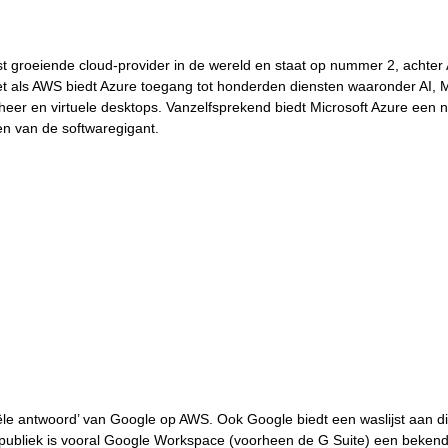
lst groeiende cloud-provider in de wereld en staat op nummer 2, achter
t als AWS biedt Azure toegang tot honderden diensten waaronder AI, 
heer en virtuele desktops. Vanzelfsprekend biedt Microsoft Azure een n
n van de softwaregigant. 
ciële antwoord’ van Google op AWS. Ook Google biedt een waslijst aan di
 publiek is vooral Google Workspace (voorheen de G Suite) een beken