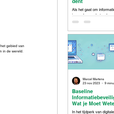
dent
Als het gaat om informati
is voorkomen beter dan 
Maar zelfs met de beste
beveiligingsmaatregelen
incidenten...
het gebied van 
 in de wereld. 
Marcel Martens
23 nov 2023
Baseline
Informatiebeveili
Wat je Moet Wet
In het tijdperk van digitale