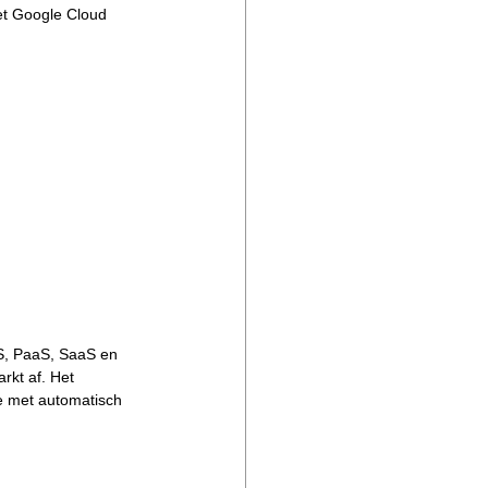
et Google Cloud 
aS, PaaS, SaaS en 
rkt af. Het 
e met automatisch 