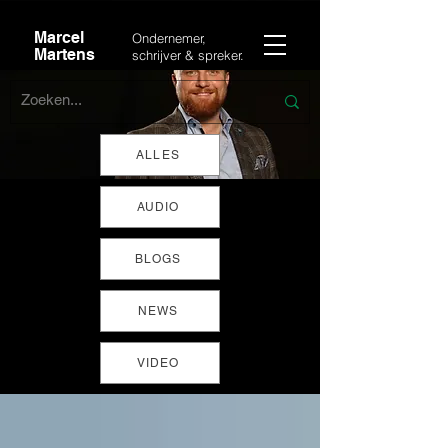
Marcel
Ondernemer,
Martens
schrijver & spreker.
ALLES
AUDIO
BLOGS
NEWS
VIDEO