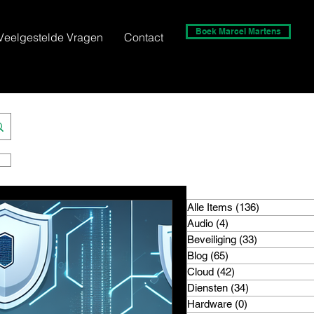
Boek Marcel Martens
Veelgestelde Vragen
Contact
Alle Items
(136)
136 posts
Audio
(4)
4 posts
Beveiliging
(33)
33 posts
Blog
(65)
65 posts
Cloud
(42)
42 posts
Diensten
(34)
34 posts
Hardware
(0)
0 posts