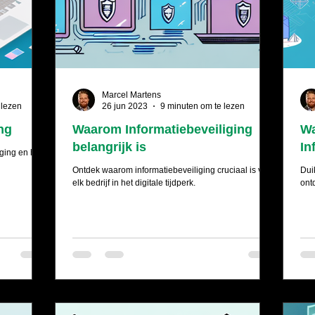
Marcel Martens
 lezen
26 jun 2023
9 minuten om te lezen
ng
Waarom Informatiebeveiliging
Wa
belangrijk is
In
iging en hoe
Ontdek waarom informatiebeveiliging cruciaal is voor
Dui
elk bedrijf in het digitale tijdperk.
ont