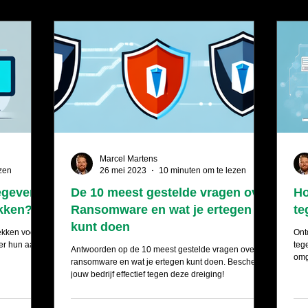
Marcel Martens
zen
26 mei 2023
10 minuten om te lezen
gegevens
De 10 meest gestelde vragen over
Ho
kken?
Ransomware en wat je ertegen
te
kunt doen
ekken voor
Ont
ver hun aard,
teg
Antwoorden op de 10 meest gestelde vragen over
omg
ransomware en wat je ertegen kunt doen. Bescherm
jouw bedrijf effectief tegen deze dreiging!