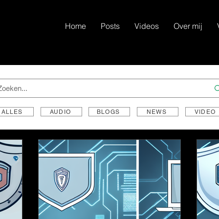
Home
Posts
Videos
Over mij
ALLES
AUDIO
BLOGS
NEWS
VIDEO