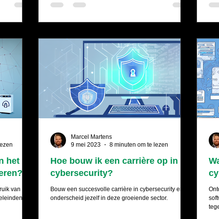
Marcel Martens
lezen
9 mei 2023
8 minuten om te lezen
n het
Hoe bouw ik een carrière op in
Wa
teren?
cybersecurity?
cy
ruik van
Bouw een succesvolle carrière in cybersecurity en
Ont
oeleinden.
onderscheid jezelf in deze groeiende sector.
sof
teg