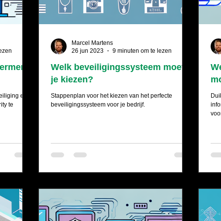
Marcel Martens
lezen
26 jun 2023
9 minuten om te lezen
 termen
Welk beveiligingssysteem moet
We
je kiezen?
mo
iliging en
Stappenplan voor het kiezen van het perfecte
Dui
ty te
beveiligingssysteem voor je bedrijf.
inf
voo