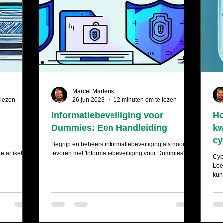
Marcel Martens
 lezen
26 jun 2023
12 minuten om te lezen
Informatiebeveiliging voor
Ho
Dummies: Een Handleiding
kw
cy
Begrijp en beheers informatiebeveiliging als nooit
e artikel.
tevoren met 'Informatiebeveiliging voor Dummies'!
Cyb
Lee
kun