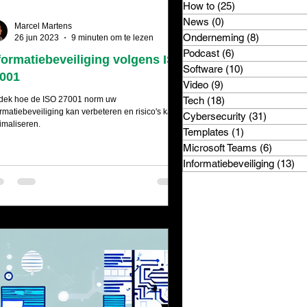
How to
(25)
25 posts
News
(0)
0 posts
Marcel Martens
Onderneming
(8)
8 posts
26 jun 2023
9 minuten om te lezen
Podcast
(6)
6 posts
formatiebeveiliging volgens ISO
Software
(10)
10 posts
001
Video
(9)
9 posts
Tech
(18)
18 posts
dek hoe de ISO 27001 norm uw
ormatiebeveiliging kan verbeteren en risico's kan
Cybersecurity
(31)
31 posts
imaliseren.
Templates
(1)
1 post
Microsoft Teams
(6)
6 posts
Informatiebeveiliging
(13)
13