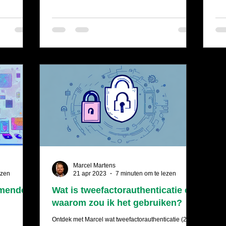
Marcel Martens
ezen
21 apr 2023
7 minuten om te lezen
omende
Wat is tweefactorauthenticatie en
waarom zou ik het gebruiken?
Ontdek met Marcel wat tweefactorauthenticatie (2FA)