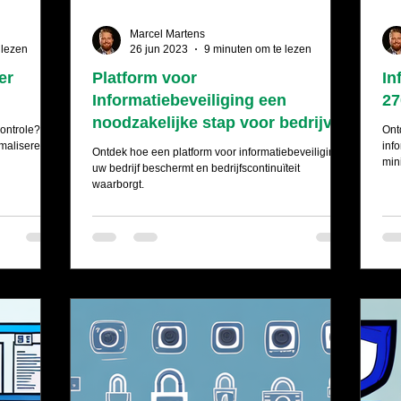
Marcel Martens
 lezen
26 jun 2023
9 minuten om te lezen
er
Platform voor
In
Informatiebeveiliging een
27
noodzakelijke stap voor bedrijven
controle?
Ont
imaliseren en
inf
Ontdek hoe een platform voor informatiebeveiliging
min
uw bedrijf beschermt en bedrijfscontinuïteit
waarborgt.