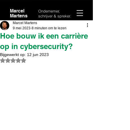
Marcel
Ondernemer,
Martens
schrijver & spreker.
Marcel Martens
9 mei 2023
8 minuten om te lezen
Hoe bouw ik een carrière
op in cybersecurity?
Bijgewerkt op:
12 jun 2023
Beoordeeld met NaN uit 5 sterren.