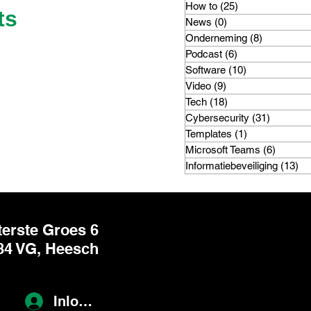
How to
(25)
25 posts
ts
News
(0)
0 posts
Onderneming
(8)
8 posts
Podcast
(6)
6 posts
Software
(10)
10 posts
Video
(9)
9 posts
Tech
(18)
18 posts
Cybersecurity
(31)
31 posts
Templates
(1)
1 post
Microsoft Teams
(6)
6 posts
Informatiebeveiliging
(13)
13
erste Groes 6
84 VG, Heesch
Inloggen