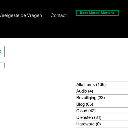
Boek Marcel Martens
Veelgestelde Vragen
Contact
Alle Items
(136)
136 posts
Audio
(4)
4 posts
Beveiliging
(33)
33 posts
Blog
(65)
65 posts
Cloud
(42)
42 posts
Diensten
(34)
34 posts
Hardware
(0)
0 posts