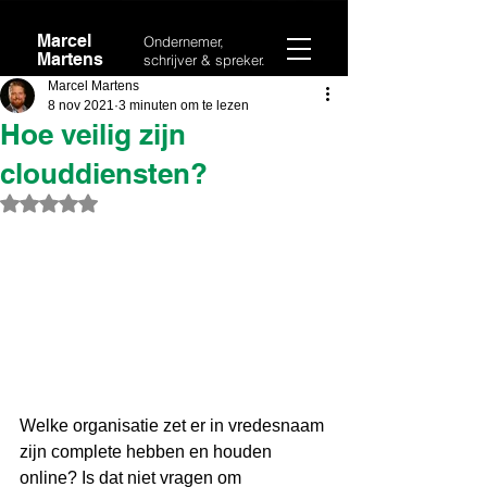
Marcel
Ondernemer,
Martens
schrijver & spreker.
Marcel Martens
8 nov 2021
3 minuten om te lezen
Hoe veilig zijn
clouddiensten?
Beoordeeld met NaN uit 5 sterren.
Welke organisatie zet er in vredesnaam 
zijn complete hebben en houden 
online? Is dat niet vragen om 