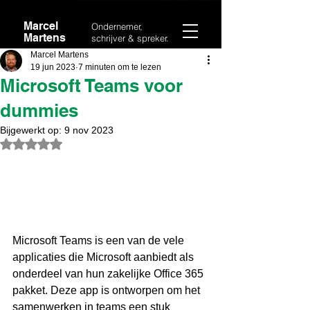
Marcel
Ondernemer,
Martens
schrijver & spreker.
Marcel Martens
19 jun 2023
7 minuten om te lezen
Microsoft Teams voor
dummies
Bijgewerkt op:
9 nov 2023
Beoordeeld met NaN uit 5 sterren.
Microsoft Teams is een van de vele 
applicaties die Microsoft aanbiedt als 
onderdeel van hun zakelijke Office 365 
pakket. Deze app is ontworpen om het 
samenwerken in teams een stuk 