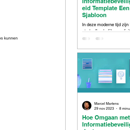
Informatiebeveil
eid Template Een
Sjabloon
In deze moderne tijd zijn
sterk afhankelijk van digi
technologieën om hun dag
oos kunnen 
taken uit te voeren. Er w
enorme...
Marcel Martens
29 nov 2023
Hoe Omgaan met
Informatiebeveili