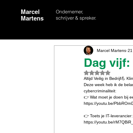
Marcel
Ondernemer,
Martens
schrijver & spreker.
Marcel Martens
21
Dag vijf: 
Beoordeeld met Na
Altijd Veilig in Bedrijf💪 Kl
Deze week heb ik de belan
cybercriminaliteit:  
👉 Wat moet je doen bij ee
https://youtu.be/PbbROmD
👉 Toets je IT-leverancier:
https://youtu.be/rM7QBiR