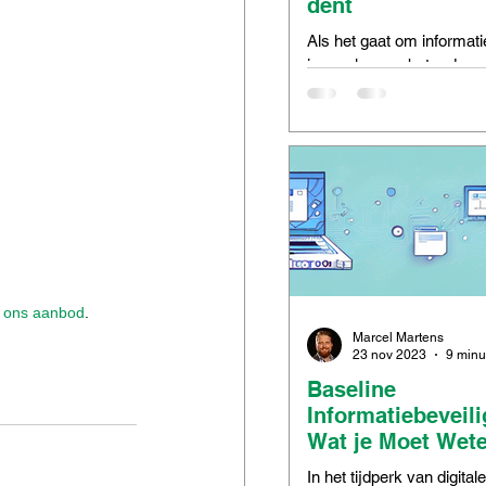
dent
Als het gaat om informati
is voorkomen beter dan 
Maar zelfs met de beste
beveiligingsmaatregelen
incidenten...
k ons aanbod
.
Marcel Martens
23 nov 2023
Baseline
Informatiebeveili
Wat je Moet Wet
In het tijdperk van digitale