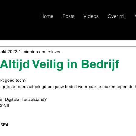
Home
Posts
Videos
Over mij
 okt 2022
1 minuten om te lezen
Altijd Veilig in Bedrijf
N uit 5 sterren.
inkt goed toch?  
grijkste pijlers uitgelegd om jouw bedrijf weerbaar te maken tegen de 
n Digitale Hartstilstand? 
0NII  
 
_5E4  