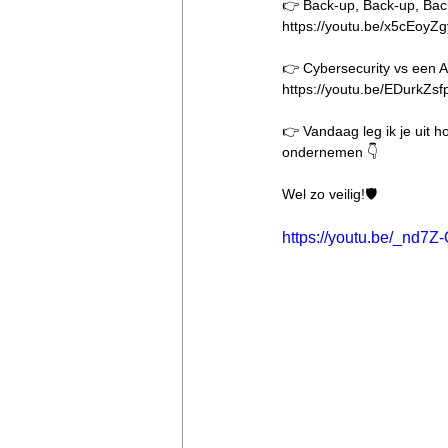
👉 Back-up, Back-up, Back
https://youtu.be/x5cEoyZg
👉 Cybersecurity vs een A
https://youtu.be/EDurkZsf
👉 Vandaag leg ik je uit ho
ondernemen 👇  
Wel zo veilig!🛡️ 
https://youtu.be/_nd7Z