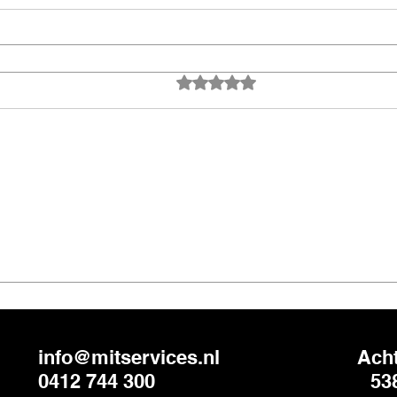
Beoordeeld met 0 uit 5 sterren.
Nog geen beoordeli
info@mitservices.nl
Acht
0412 744 300
53