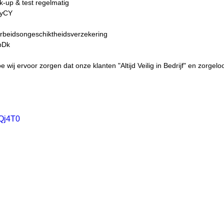
-up & test regelmatig 
yCY  
rbeidsongeschiktheidsverzekering 
pDk  
e wij ervoor zorgen dat onze klanten "Altijd Veilig in Bedrijf" en zorgel
-Qj4T0