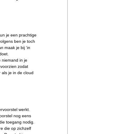
un je een prachtige 
olgens ben je toch 
n maak je bij ‘in 
doet.
) niemand in je 
voorzien zodat 
ls je in de cloud 
voorstel werkt. 
voorstel nog eens 
 die toegang nodig.
e die op zichzelf 