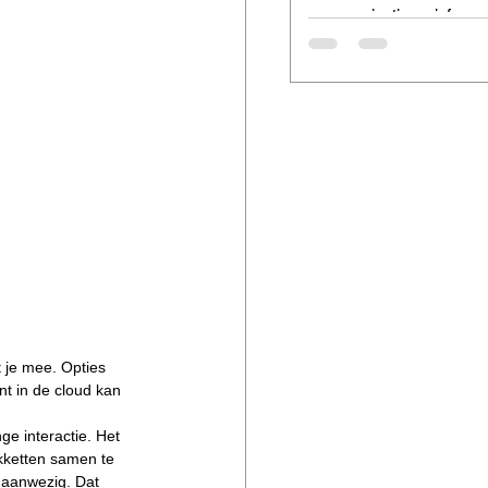
communicatie en informat
waarborgen van de veilig
gegevens absoluut essenti
waar...
 je mee. Opties 
t in de cloud kan 
e interactie. Het 
kketten samen te 
 aanwezig. Dat 