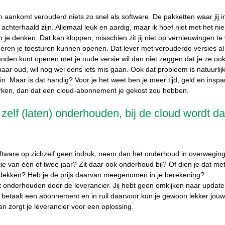
n aankomt verouderd niets zo snel als software. De pakketten waar jij i
achterhaald zijn. Allemaal leuk en aardig, maar ik hoef niet met het ni
je denken. Dat kan kloppen, misschien zit jij niet op vernieuwingen te
deren je toesturen kunnen openen. Dat lever met verouderde versies al
anden kunt openen met je oude versie wil dan niet zeggen dat je ze ook
aar oud, wil nog wel eens iets mis gaan. Ook dat probleem is natuurlijk 
-in. Maar is dat handig? Voor je het weet ben je meer tijd, geld en inspa
erken, dan dat een cloud-abonnement je gekost zou hebben.
zelf (laten) onderhouden, bij de cloud wordt dat
tware op zichzelf geen indruk, neem dan het onderhoud in overweging. Kr
ie van één of twee jaar? Zit daar ook onderhoud bij? Of dien je dat met
 dekken? Heb je de prijs daarvan meegenomen in je berekening?
t onderhouden door de leverancier. Jij hebt geen omkijken naar update
 betaalt een abonnement en in ruil daarvoor kun je gewoon lekker jou
n zorgt je leverancier voor een oplossing.