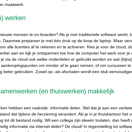
aan maatwerk.
n) werken
ieuwe mensen te on-boarden? Als je met traditionele software werkt, k
. Daarmee prepareer je met één druk op de knop de laptop. Maar verv
 om alle licenties af te rekenen en te activeren. Kies je voor de cloud, da
rker aan en kijk je ontspannen toe hoe de computer het werk voor je 
 je via de cloud ook welke onderdelen er gebruikt worden en wat (bijna
ft aanknopingspunten om minder af te gaan nemen, of om cursussen te 
 beter gebruiken. Zowel op- als afschalen wordt een stuk eenvoudiger a
samenwerken (en thuiswerken) makkelijk
n hebben een raakvlak: informatie delen. Stel dat je aan een verbeter
and dat tijdens de herziening verandert. Als je in je thuiskantoor het 
ng tot dit bestand nodig. Wil een collega zijn ideeën loslaten, dan heeft
lig informatie via internet delen? De cloud! In tegenstelling tot softwar