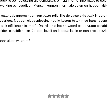
ruik je een oplossing die gemaakt is om via internet informatie te dele
werking eenvoudiger. Mensen kunnen informatie delen en hebben altijd
n maandabonnement en een vaste prijs, lijkt de vaste prijs vaak in eerste
 bedriegt. Met een cloudoplossing hou je kosten beter in de hand, bespa
stuk efficiënter (samen). Daardoor is het antwoord op de vraag cloudd
elder: clouddiensten. Je doet jezelf én je organisatie er een groot plezi
naar uit en waarom?
Beoordeeld met 0 uit 5 sterren.
Nog geen beoordeli