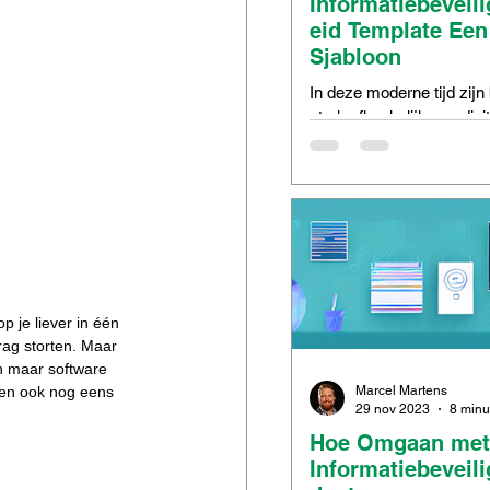
Informatiebeveil
eid Template Een
Sjabloon
In deze moderne tijd zijn
sterk afhankelijk van digi
technologieën om hun dag
taken uit te voeren. Er w
enorme...
p je liever in één 
rag storten. Maar 
ch maar software 
Marcel Martens
nen ook nog eens 
29 nov 2023
Hoe Omgaan met
Informatiebeveili