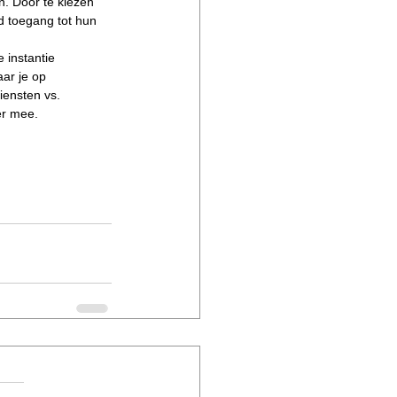
n. Door te kiezen 
 toegang tot hun 
 instantie 
ar je op 
iensten vs. 
er mee.
ngen