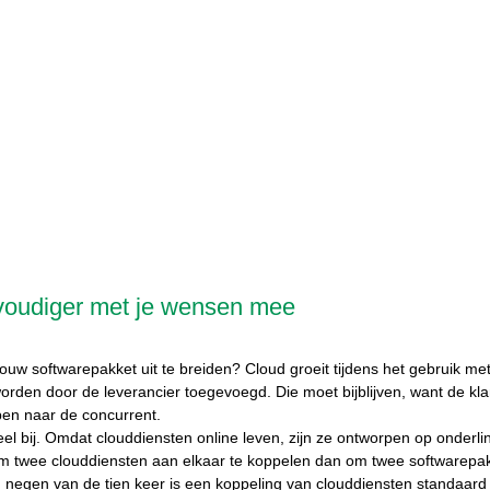
nvoudiger met je wensen mee
uw softwarepakket uit te breiden? Cloud groeit tijdens het gebruik met
rden door de leverancier toegevoegd. Die moet bijblijven, want de klan
pen naar de concurrent.
l bij. Omdat clouddiensten online leven, zijn ze ontworpen op onderling
om twee clouddiensten aan elkaar te koppelen dan om twee softwarepa
: negen van de tien keer is een koppeling van clouddiensten standaard