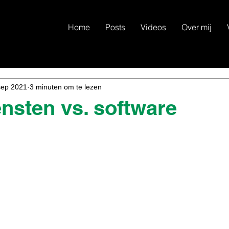
Home
Posts
Videos
Over mij
sep 2021
3 minuten om te lezen
nsten vs. software
N uit 5 sterren.