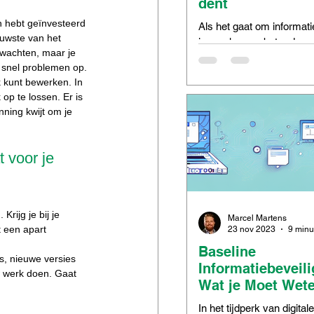
dent
n hebt geïnvesteerd 
Als het gaat om informati
euwste van het 
is voorkomen beter dan 
 wachten, maar je 
Maar zelfs met de beste
 snel problemen op.
beveiligingsmaatregelen
 kunt bewerken. In 
incidenten...
op te lossen. Er is 
nning kwijt om je 
 voor je 
ijg je bij je 
Marcel Martens
 een apart 
23 nov 2023
Baseline
s, nieuwe versies 
Informatiebeveili
w werk doen. Gaat 
Wat je Moet Wet
In het tijdperk van digitale