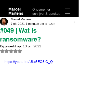
Marcel
Ondernemer,
Martens
schrijver & spreker.
Marcel Martens
7 okt 2021
1 minuten om te lezen
#049 | Wat is
ransomware?
Bijgewerkt op:
13 jan 2022
Beoordeeld met NaN uit 5 sterren.
https://youtu.be/ULc5EO3IG_Q