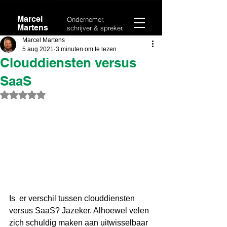
Marcel
Ondernemer,
Martens
schrijver & spreker.
Marcel Martens
5 aug 2021
3 minuten om te lezen
Clouddiensten versus
SaaS
Beoordeeld met NaN uit 5 sterren.
Is  er verschil tussen clouddiensten 
versus SaaS? Jazeker. Alhoewel velen  
zich schuldig maken aan uitwisselbaar 