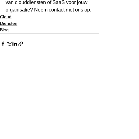
van clouddiensten of SaaS voor jouw 
organisatie? Neem contact met ons op. 
Cloud
Diensten
Blog
Opmerkingen
0.0 / 5 (0)
Reageer en beoordeel...