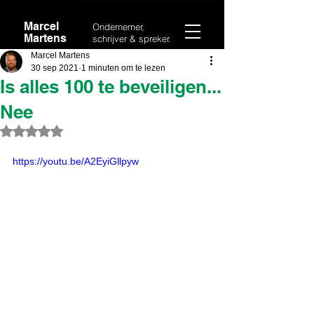
Marcel
Ondernemer,
Martens
schrijver & spreker.
Marcel Martens
30 sep 2021
1 minuten om te lezen
Is alles 100 te beveiligen...
Nee
Beoordeeld met NaN uit 5 sterren.
https://youtu.be/A2EyiGllpyw