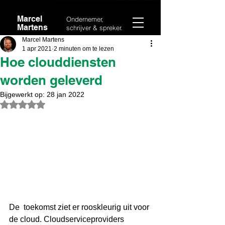
Marcel
Ondernemer,
Martens
schrijver & spreker.
Marcel Martens
1 apr 2021
2 minuten om te lezen
Hoe clouddiensten
worden geleverd
Bijgewerkt op:
28 jan 2022
Beoordeeld met NaN uit 5 sterren.
De  toekomst ziet er rooskleurig uit voor 
de cloud. Cloudserviceproviders  