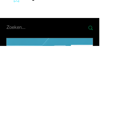
Marcel Martens
29 nov 2023
8 minuten om te lezen
Informatiebeveiligingsbelei
d Template Een Handig
Sjabloon