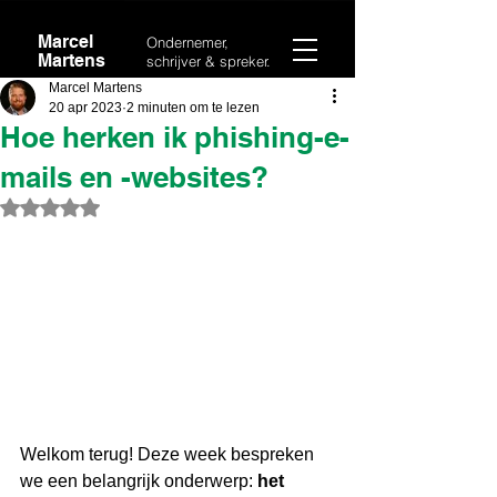
Marcel
Ondernemer,
Martens
schrijver & spreker.
Marcel Martens
20 apr 2023
2 minuten om te lezen
Hoe herken ik phishing-e-
mails en -websites?
Beoordeeld met NaN uit 5 sterren.
Welkom terug! Deze week bespreken 
we een belangrijk onderwerp: 
het 