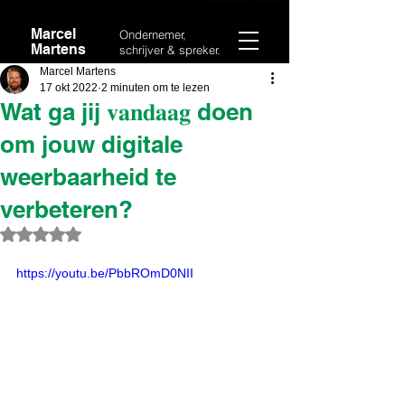
Marcel
Ondernemer,
Martens
schrijver & spreker.
Marcel Martens
17 okt 2022
2 minuten om te lezen
Wat ga jij 𝐯𝐚𝐧𝐝𝐚𝐚𝐠 doen
om jouw digitale
weerbaarheid te
verbeteren?
Beoordeeld met NaN uit 5 sterren.
https://youtu.be/PbbROmD0NII