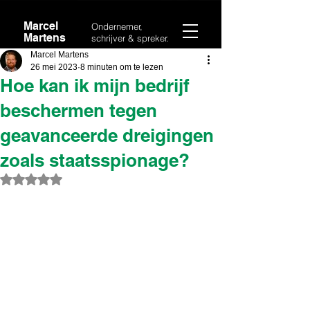
Marcel
Ondernemer,
Martens
schrijver & spreker.
Marcel Martens
26 mei 2023
8 minuten om te lezen
Hoe kan ik mijn bedrijf
beschermen tegen
geavanceerde dreigingen
zoals staatsspionage?
Beoordeeld met NaN uit 5 sterren.